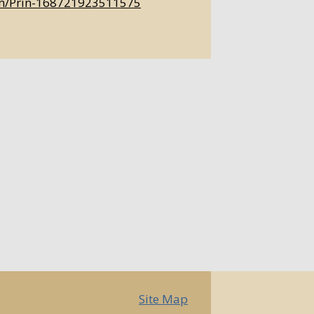
om/Prin-168721923511575
Site Map