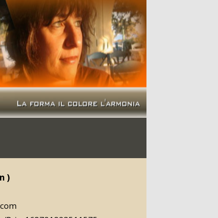
n )
.com