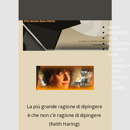
HOME
BIOGRAFIA
OLIO
ACQUEREL
TECNICHE
VARIE
PICCOLE
DIMENSION
EVENTI
CONTATTI
LINKS
STAMPA
La più grande ragione di dipingere
è che non c'è ragione di dipingere
(Keith Haring)