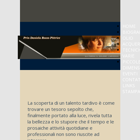
HOME
BIOGRA
OLIO
ACQUER
TECNIC
VARIE
PICCOL
DIMENS
EVENTI
CONTAT
LINKS
STAMP
La scoperta di un talento tardivo è come
trovare un tesoro sepolto che,
finalmente portato alla luce, rivela tutta
la bellezza e lo stupore che il tempo e le
prosaiche attività quotidiane e
professionali non sono riuscite ad